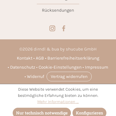
Rücksendungen
©
2026
dirndl & bua by shucube GmbH
Kontakt
AGB
Barrierefreiheitserklärung
Datenschutz
Cookie-Einstellungen
Impressum
Widerruf
Vertrag widerrufen
Diese Website verwendet Cookies, um eine
* Alle Preise inkl. gesetzl. Mehrwertsteuer zzgl.
Versandkosten
bestmögliche Erfahrung bieten zu können.
und ggf. Nachnahmegebühren, wenn nicht anders angegeben.
Mehr Informationen ...
Nur technisch notwendige
Konfigurieren