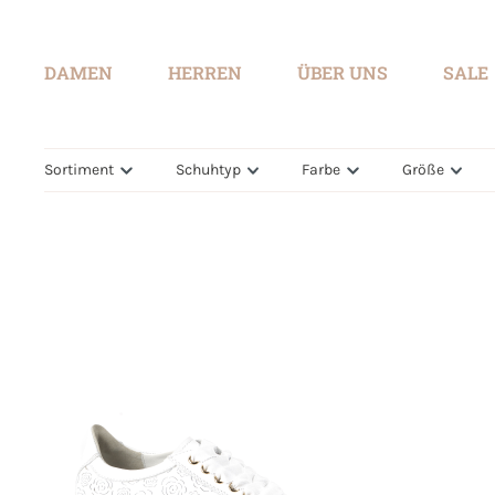
springen
Zur Hauptnavigation springen
DAMEN
HERREN
ÜBER UNS
SALE
Sortiment
Schuhtyp
Farbe
Größe