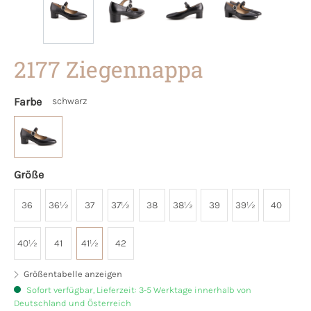
2177 Ziegennappa
Farbe
schwarz
Größe
36
36½
37
37½
38
38½
39
39½
40
40½
41
41½
42
Größentabelle anzeigen
Sofort verfügbar, Lieferzeit: 3-5 Werktage innerhalb von
Deutschland und Österreich