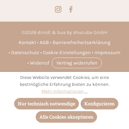
©
2026
dirndl & bua by shucube GmbH
Kontakt
AGB
Barrierefreiheitserklärung
Datenschutz
Cookie-Einstellungen
Impressum
Widerruf
Vertrag widerrufen
Diese Website verwendet Cookies, um eine
* Alle Preise inkl. gesetzl. Mehrwertsteuer zzgl.
Versandkosten
bestmögliche Erfahrung bieten zu können.
und ggf. Nachnahmegebühren, wenn nicht anders angegeben.
Mehr Informationen ...
Nur technisch notwendige
Konfigurieren
Alle Cookies akzeptieren