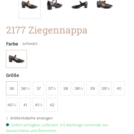
2177 Ziegennappa
Farbe
schwarz
Größe
36
36½
37
37½
38
38½
39
39½
40
40½
41
41½
42
Größentabelle anzeigen
Sofort verfügbar, Lieferzeit: 3-5 Werktage innerhalb von
Deutschland und Österreich