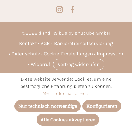
©
2026
dirndl & bua by shucube GmbH
Kontakt
AGB
Barrierefreiheitserklärung
Datenschutz
Cookie-Einstellungen
Impressum
Widerruf
Vertrag widerrufen
Diese Website verwendet Cookies, um eine
* Alle Preise inkl. gesetzl. Mehrwertsteuer zzgl.
Versandkosten
bestmögliche Erfahrung bieten zu können.
und ggf. Nachnahmegebühren, wenn nicht anders angegeben.
Mehr Informationen ...
Nur technisch notwendige
Konfigurieren
Alle Cookies akzeptieren