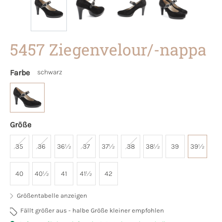
5457 Ziegenvelour/-nappa
Farbe
schwarz
Größe
35
36
36½
37
37½
38
38½
39
39½
40
40½
41
41½
42
Größentabelle anzeigen
Fällt größer aus - halbe Größe kleiner empfohlen