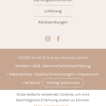
Lieferung
Rücksendungen
©
2026
dirndl & bua by shucube GmbH
Kontakt
AGB
Barrierefreiheitserklärung
Datenschutz
Cookie-Einstellungen
Impressum
Widerruf
Vertrag widerrufen
Diese Website verwendet Cookies, um eine
* Alle Preise inkl. gesetzl. Mehrwertsteuer zzgl.
Versandkosten
bestmögliche Erfahrung bieten zu können.
und ggf. Nachnahmegebühren, wenn nicht anders angegeben.
Mehr Informationen ...