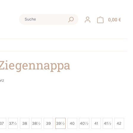
0,00 €
 Ziegennappa
rz
37
37½
38
38½
39
39½
40
40½
41
41½
42