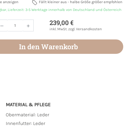
e anzeigen
Fällt kleiner aus - halbe Größe größer empfohlen
gbar, Lieferzeit: 3-5 Werktage innerhalb von Deutschland und Österreich
239,00 €
Anzahl: Gib den gewünschten Wert ein oder
inkl. MwSt. zzgl. Versandkosten
In den Warenkorb
MATERIAL & PFLEGE
Obermaterial:
Leder
Innenfutter:
Leder