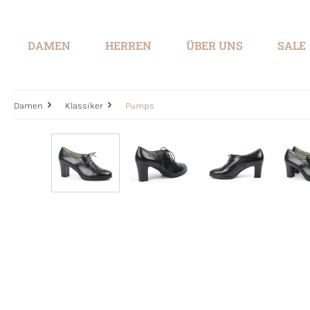
springen
Zur Hauptnavigation springen
DAMEN
HERREN
ÜBER UNS
SALE
Damen
Klassiker
Pumps
Bildergalerie überspringen