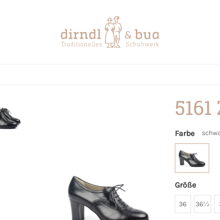
5161
Farbe
schwa
Größe
36
36½