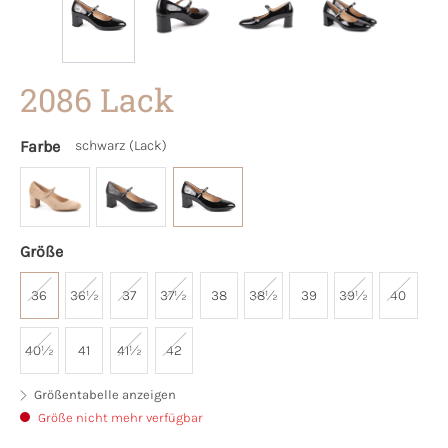
2086 Lack
Farbe
schwarz (Lack)
Größe
36
36½
37
37½
38
38½
39
39½
40
40½
41
41½
42
Größentabelle anzeigen
Größe nicht mehr verfügbar