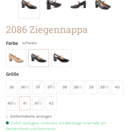
2086 Ziegennappa
Farbe
schwarz
Größe
36
36½
37
37½
38
38½
39
39½
40
40½
41
41½
42
Größentabelle anzeigen
Sofort verfügbar, Lieferzeit: 3-5 Werktage innerhalb von
Deutschland und Österreich