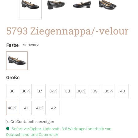
5793 Ziegennappa/-velour
Farbe
schwarz
Größe
36
36½
37
37½
38
38½
39
39½
40
40½
41
41½
42
Größentabelle anzeigen
Sofort verfügbar, Lieferzeit: 3-5 Werktage innerhalb von
Deutschland und Österreich