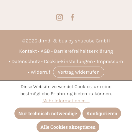
©
2026
dirndl & bua by shucube GmbH
Kontakt
AGB
Barrierefreiheitserklärung
Datenschutz
Cookie-Einstellungen
Impressum
Widerruf
Vertrag widerrufen
Diese Website verwendet Cookies, um eine
* Alle Preise inkl. gesetzl. Mehrwertsteuer zzgl.
Versandkosten
bestmögliche Erfahrung bieten zu können.
und ggf. Nachnahmegebühren, wenn nicht anders angegeben.
Mehr Informationen ...
Nur technisch notwendige
Konfigurieren
Alle Cookies akzeptieren