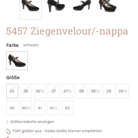
5457 Ziegenvelour/-nappa
Farbe
schwarz
Größe
35
36
36½
37
37½
38
38½
39
39½
40
40½
41
41½
42
Größentabelle anzeigen
Fällt größer aus - halbe Größe kleiner empfohlen