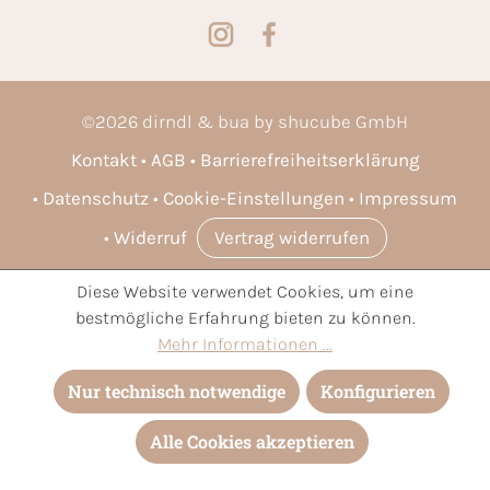
©
2026
dirndl & bua by shucube GmbH
Kontakt
AGB
Barrierefreiheitserklärung
Datenschutz
Cookie-Einstellungen
Impressum
Widerruf
Vertrag widerrufen
Diese Website verwendet Cookies, um eine
* Alle Preise inkl. gesetzl. Mehrwertsteuer zzgl.
Versandkosten
bestmögliche Erfahrung bieten zu können.
und ggf. Nachnahmegebühren, wenn nicht anders angegeben.
Mehr Informationen ...
Nur technisch notwendige
Konfigurieren
Alle Cookies akzeptieren