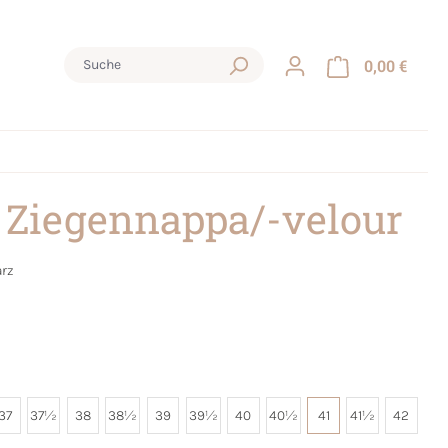
0,00 €
 Ziegennappa/-velour
rz
37
37½
38
38½
39
39½
40
40½
41
41½
42