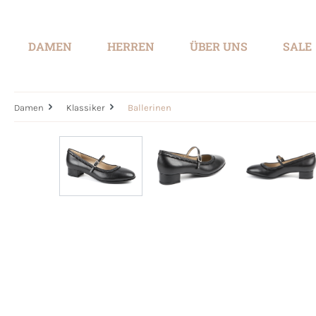
springen
Zur Hauptnavigation springen
DAMEN
HERREN
ÜBER UNS
SALE
Damen
Klassiker
Ballerinen
Bildergalerie überspringen