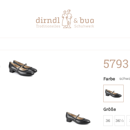
5793
Farbe
schwa
Größe
36
36½