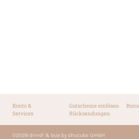
Konto &
Gutscheine einlösen
Bonu
Services
Rücksendungen
©
2026
dirndl & bua by shucube GmbH