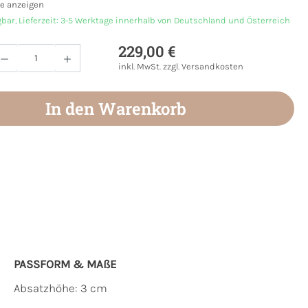
e anzeigen
gbar, Lieferzeit: 3-5 Werktage innerhalb von Deutschland und Österreich
229,00 €
Anzahl: Gib den gewünschten Wert ein oder
inkl. MwSt. zzgl. Versandkosten
In den Warenkorb
PASSFORM & MAẞE
Absatzhöhe: 3 cm