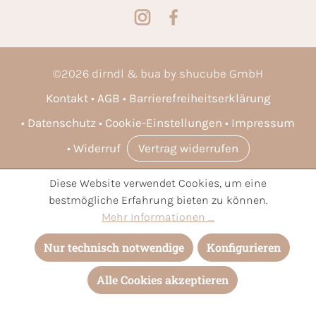
©
2026
dirndl & bua by shucube GmbH
Kontakt
AGB
Barrierefreiheitserklärung
Datenschutz
Cookie-Einstellungen
Impressum
Widerruf
Vertrag widerrufen
Diese Website verwendet Cookies, um eine
* Alle Preise inkl. gesetzl. Mehrwertsteuer zzgl.
Versandkosten
bestmögliche Erfahrung bieten zu können.
und ggf. Nachnahmegebühren, wenn nicht anders angegeben.
Mehr Informationen ...
Nur technisch notwendige
Konfigurieren
Alle Cookies akzeptieren