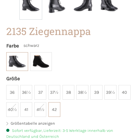
2135 Ziegennappa
Farbe
schwarz
Größe
36
36½
37
37½
38
38½
39
39½
40
40½
41
41½
42
Größentabelle anzeigen
Sofort verfügbar, Lieferzeit: 3-5 Werktage innerhalb von
Deutschland und Österreich