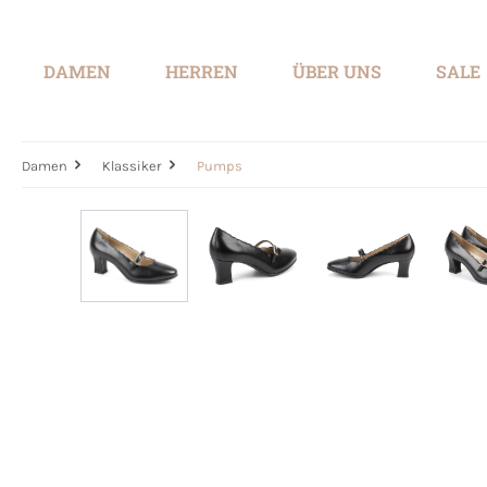
springen
Zur Hauptnavigation springen
DAMEN
HERREN
ÜBER UNS
SALE
Damen
Klassiker
Pumps
Bildergalerie überspringen