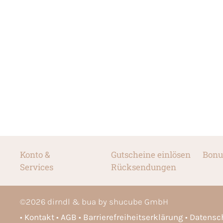
Konto &
Gutscheine einlösen
Bonu
Services
Rücksendungen
©
2026
dirndl & bua by shucube GmbH
Kontakt
AGB
Barrierefreiheitserklärung
Datensc