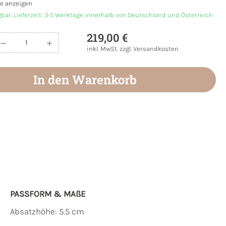
e anzeigen
gbar, Lieferzeit: 3-5 Werktage innerhalb von Deutschland und Österreich
219,00 €
Anzahl: Gib den gewünschten Wert ein oder
inkl. MwSt. zzgl. Versandkosten
In den Warenkorb
PASSFORM & MAẞE
Absatzhöhe: 5.5 cm