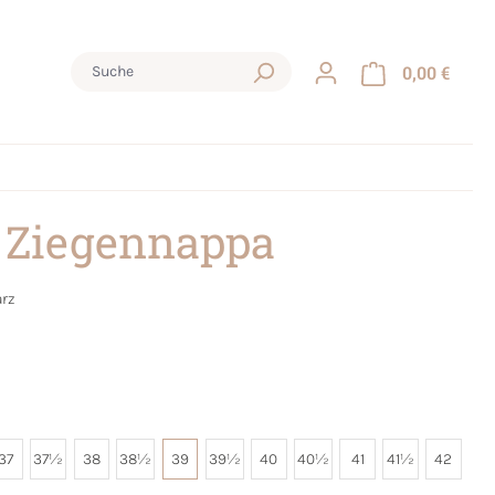
0,00 €
 Ziegennappa
rz
37
37½
38
38½
39
39½
40
40½
41
41½
42