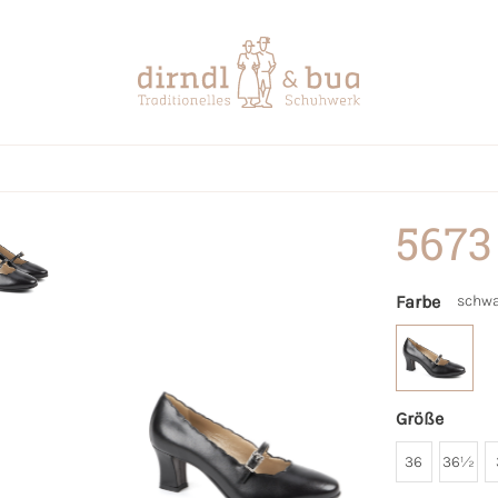
5673
Farbe
schwa
Größe
36
36½