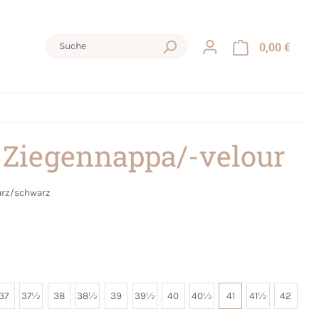
0,00 €
 Ziegennappa/-velour
rz/schwarz
37
37½
38
38½
39
39½
40
40½
41
41½
42