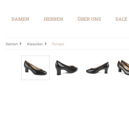
springen
Zur Hauptnavigation springen
DAMEN
HERREN
ÜBER UNS
SALE
Damen
Klassiker
Pumps
Bildergalerie überspringen