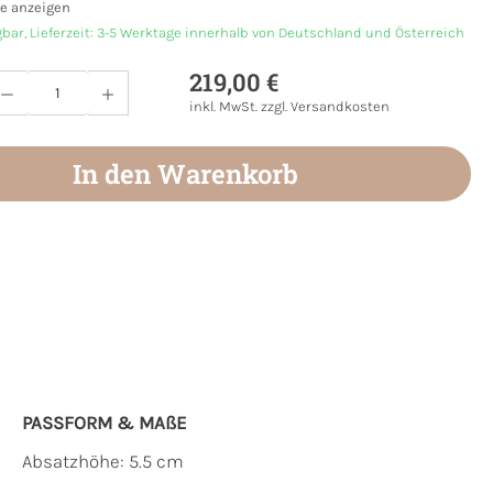
e anzeigen
gbar, Lieferzeit: 3-5 Werktage innerhalb von Deutschland und Österreich
219,00 €
Anzahl: Gib den gewünschten Wert ein oder
inkl. MwSt. zzgl. Versandkosten
In den Warenkorb
PASSFORM & MAẞE
Absatzhöhe: 5.5 cm