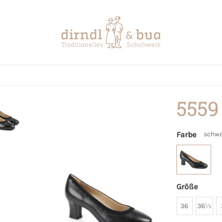
5559
Farbe
schwa
Größe
36
36½