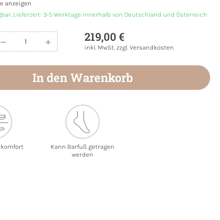
e anzeigen
gbar, Lieferzeit: 3-5 Werktage innerhalb von Deutschland und Österreich
219,00 €
Anzahl: Gib den gewünschten Wert ein oder
inkl. MwSt. zzgl. Versandkosten
In den Warenkorb
ekomfort
Kann Barfuß getragen
werden