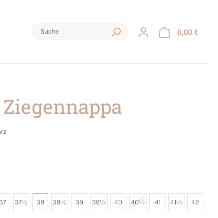
0,00 €
 Ziegennappa
rz
37
37½
38
38½
39
39½
40
40½
41
41½
42