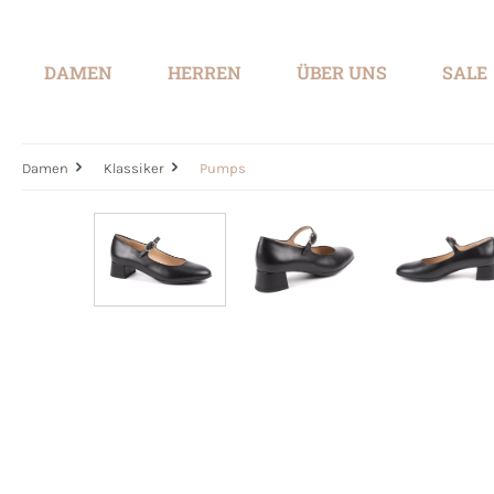
springen
Zur Hauptnavigation springen
DAMEN
HERREN
ÜBER UNS
SALE
Damen
Klassiker
Pumps
Bildergalerie überspringen