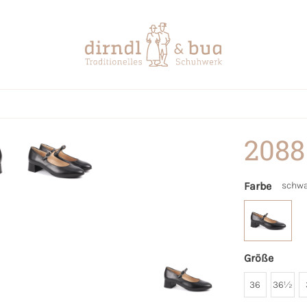
2088
Farbe
schwa
Größe
36
36½