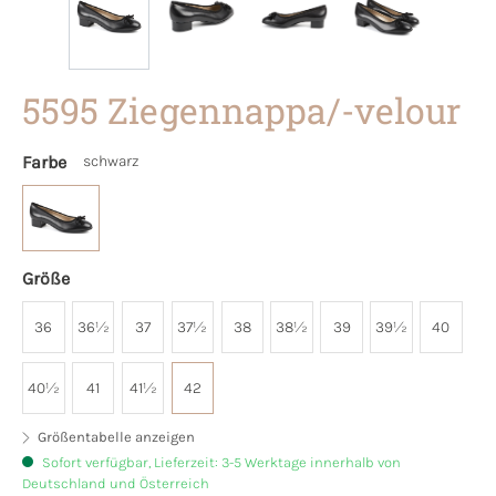
5595 Ziegennappa/-velour
Farbe
schwarz
Größe
36
36½
37
37½
38
38½
39
39½
40
40½
41
41½
42
Größentabelle anzeigen
Sofort verfügbar, Lieferzeit: 3-5 Werktage innerhalb von
Deutschland und Österreich