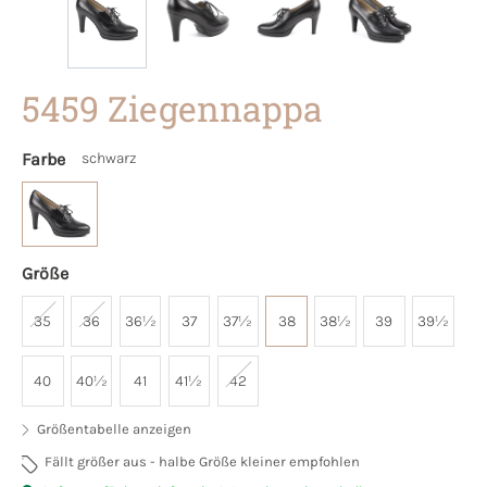
5459 Ziegennappa
Farbe
schwarz
Größe
35
36
36½
37
37½
38
38½
39
39½
40
40½
41
41½
42
Größentabelle anzeigen
Fällt größer aus - halbe Größe kleiner empfohlen