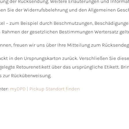
dung der Rücksendung. Weitere Erläuterungen und Informat
nen Sie der Widerrufsbelehrung und den Allgemeinen Ges
kel – zum Beispiel durch Beschmutzungen, Beschädigungen o
m Rahmen der gesetzlichen Bestimmungen Wertersatz gelt
können, freuen wir uns über Ihre Mitteilung zum Rücksend
ackt in den Ursprungskarton zurück. Verschließen Sie die
gelegte Retourenetikett über das ursprüngliche Etikett. B
is zur Rücküberweisung.
nter:
myDPD | Pickup Standort finden