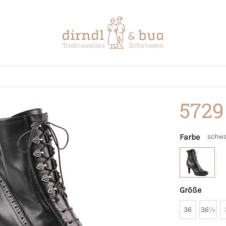
5729
Farbe
schwa
Größe
36
36½