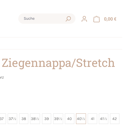
0,00 €
 Ziegennappa/Stretch
rz
37
37½
38
38½
39
39½
40
40½
41
41½
42