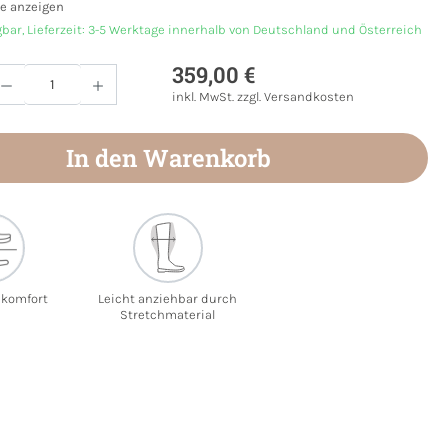
e anzeigen
gbar, Lieferzeit: 3-5 Werktage innerhalb von Deutschland und Österreich
359,00 €
Anzahl: Gib den gewünschten Wert ein oder
inkl. MwSt. zzgl. Versandkosten
In den Warenkorb
ekomfort
Leicht anziehbar durch
Stretchmaterial