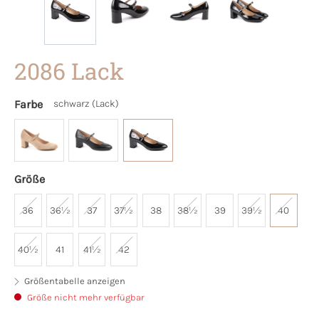
2086 Lack
Farbe
schwarz (Lack)
Größe
36
36½
37
37½
38
38½
39
39½
40
40½
41
41½
42
Größentabelle anzeigen
Größe nicht mehr verfügbar