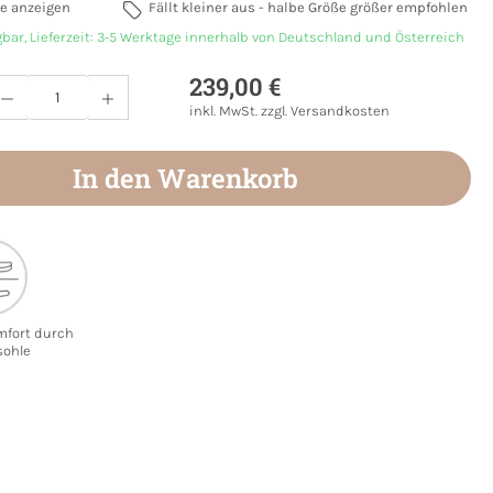
e anzeigen
Fällt kleiner aus - halbe Größe größer empfohlen
gbar, Lieferzeit: 3-5 Werktage innerhalb von Deutschland und Österreich
239,00 €
Anzahl: Gib den gewünschten Wert ein oder
inkl. MwSt. zzgl. Versandkosten
In den Warenkorb
mfort durch
sohle