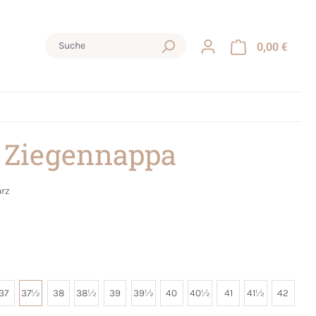
0,00 €
 Ziegennappa
rz
37
37½
38
38½
39
39½
40
40½
41
41½
42