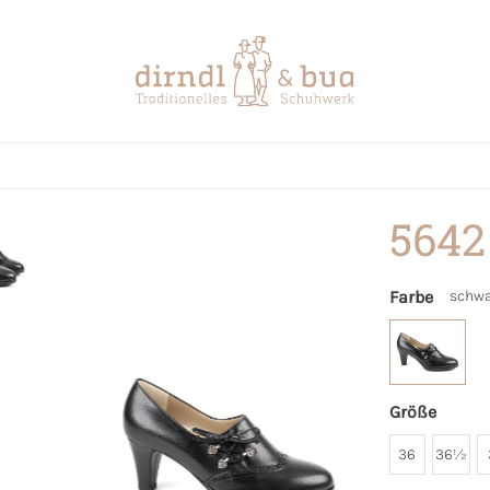
5642
Farbe
schwa
Größe
36
36½