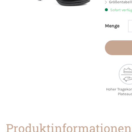
Größentabell
Sofort verfü
Menge
Produkt 
Hoher Trageko
Plateau
Produktinformationen