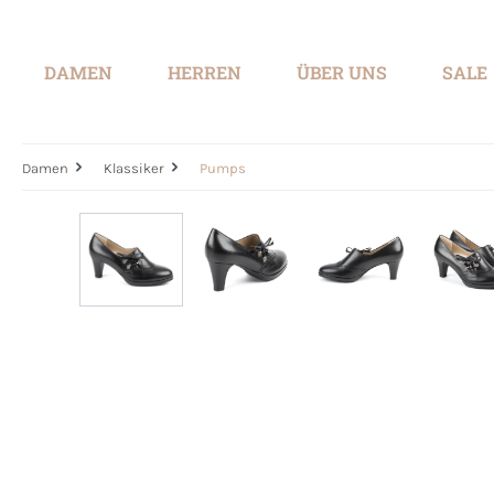
springen
Zur Hauptnavigation springen
DAMEN
HERREN
ÜBER UNS
SALE
Damen
Klassiker
Pumps
Bildergalerie überspringen