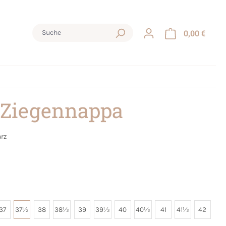
0,00 €
 Ziegennappa
rz
37
37½
38
38½
39
39½
40
40½
41
41½
42