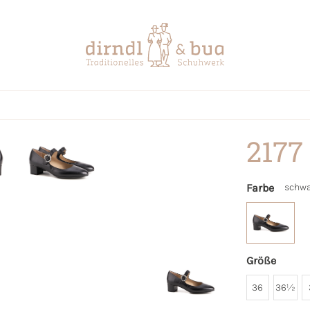
2177
Farbe
schwa
Größe
36
36½