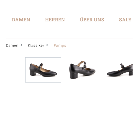
springen
Zur Hauptnavigation springen
DAMEN
HERREN
ÜBER UNS
SALE
Damen
Klassiker
Pumps
Bildergalerie überspringen