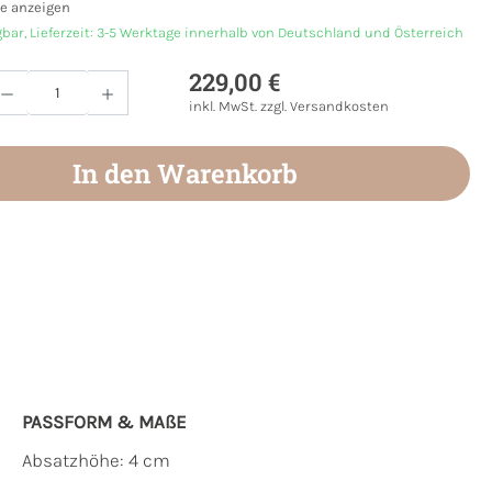
e anzeigen
gbar, Lieferzeit: 3-5 Werktage innerhalb von Deutschland und Österreich
229,00 €
Anzahl: Gib den gewünschten Wert ein oder
inkl. MwSt. zzgl. Versandkosten
In den Warenkorb
PASSFORM & MAẞE
Absatzhöhe: 4 cm