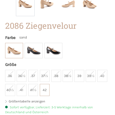
2086 Ziegenvelour
Farbe
sand
Größe
36
36½
37
37½
38
38½
39
39½
40
40½
41
41½
42
Größentabelle anzeigen
Sofort verfügbar, Lieferzeit: 3-5 Werktage innerhalb von
Deutschland und Österreich