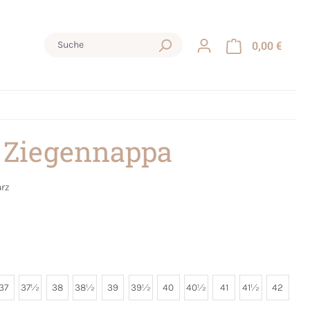
0,00 €
 Ziegennappa
rz
37
37½
38
38½
39
39½
40
40½
41
41½
42