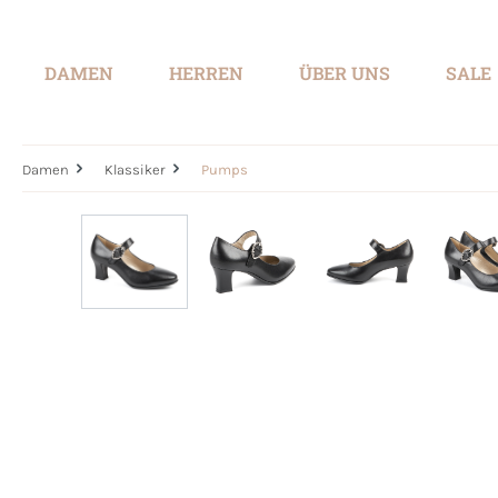
springen
Zur Hauptnavigation springen
DAMEN
HERREN
ÜBER UNS
SALE
Damen
Klassiker
Pumps
Bildergalerie überspringen