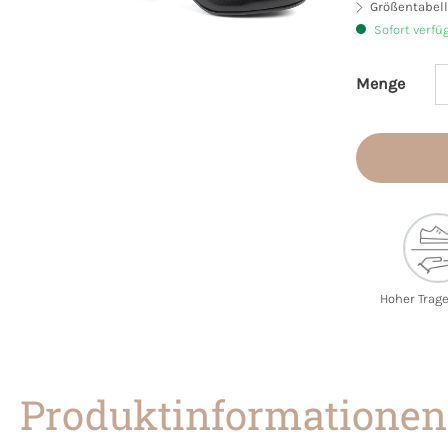
Größentabell
Sofort verfü
Menge
Produkt 
Hoher Trag
Produktinformationen