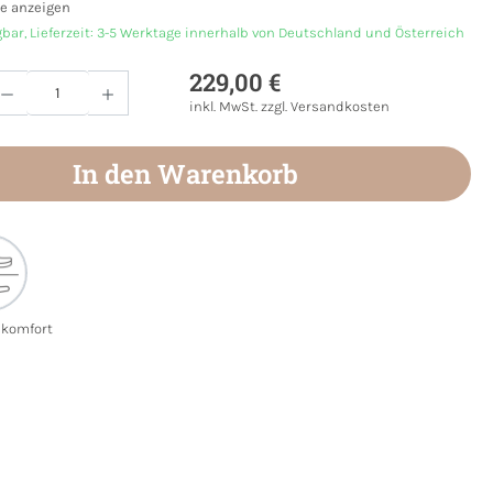
e anzeigen
gbar, Lieferzeit: 3-5 Werktage innerhalb von Deutschland und Österreich
229,00 €
Anzahl: Gib den gewünschten Wert ein oder
inkl. MwSt. zzgl. Versandkosten
In den Warenkorb
ekomfort