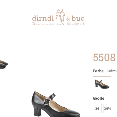
5508
Farbe
schwa
Größe
36
36½