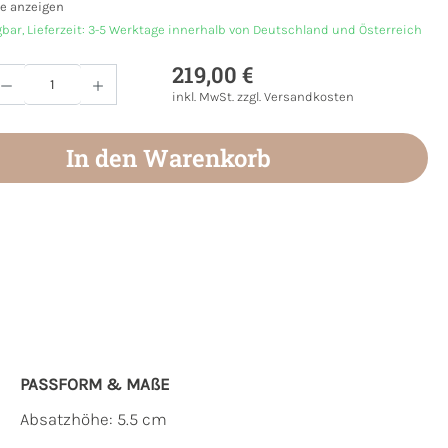
e anzeigen
gbar, Lieferzeit: 3-5 Werktage innerhalb von Deutschland und Österreich
219,00 €
Anzahl: Gib den gewünschten Wert ein oder
inkl. MwSt. zzgl. Versandkosten
In den Warenkorb
PASSFORM & MAẞE
Absatzhöhe: 5.5 cm