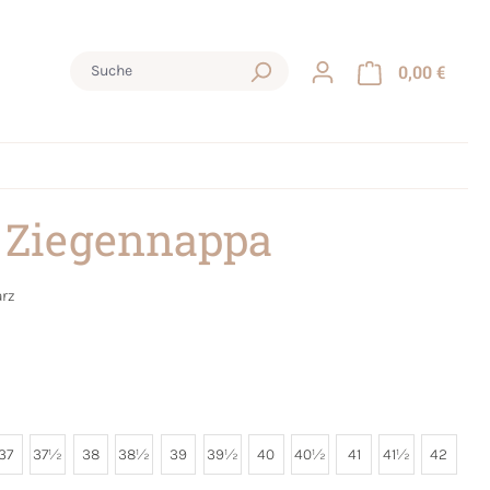
0,00 €
 Ziegennappa
rz
37
37½
38
38½
39
39½
40
40½
41
41½
42