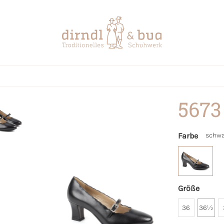
5673
Farbe
schwa
Größe
36
36½