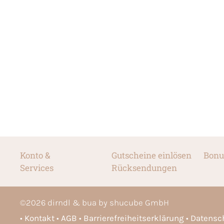
Konto &
Gutscheine einlösen
Bonu
Services
Rücksendungen
©
2026
dirndl & bua by shucube GmbH
Kontakt
AGB
Barrierefreiheitserklärung
Datensc