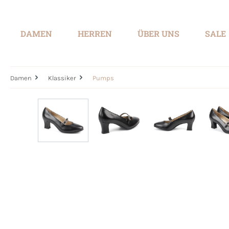
springen
Zur Hauptnavigation springen
DAMEN
HERREN
ÜBER UNS
SALE
Damen
Klassiker
Pumps
Bildergalerie überspringen