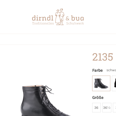
2135
Farbe
schwa
Größe
36
36½