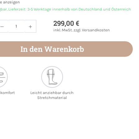
e anzeigen
gbar, Lieferzeit: 3-5 Werktage innerhalb von Deutschland und Österreich
299,00 €
Anzahl: Gib den gewünschten Wert ein oder
inkl. MwSt. zzgl. Versandkosten
In den Warenkorb
ekomfort
Leicht anziehbar durch
Stretchmaterial