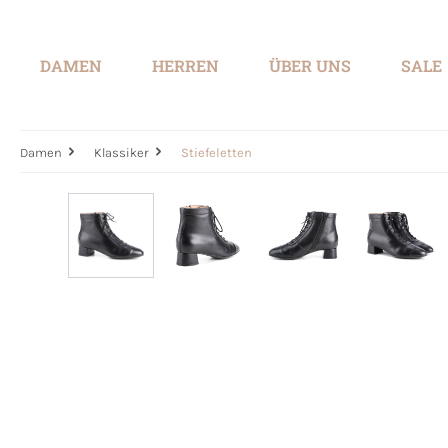
springen
Zur Hauptnavigation springen
DAMEN
HERREN
ÜBER UNS
SALE
Damen
Klassiker
Stiefeletten
Bildergalerie überspringen