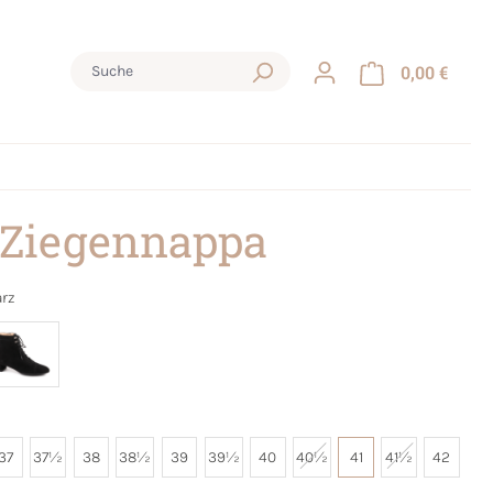
0,00 €
 Ziegennappa
rz
37
37½
38
38½
39
39½
40
40½
41
41½
42