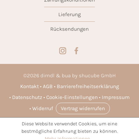
Lieferung
Rücksendungen
©
2026
dirndl & bua by shucube GmbH
Kontakt
AGB
Barrierefreiheitserklärung
Datenschutz
Cookie-Einstellungen
Impressum
Widerruf
Vertrag widerrufen
Diese Website verwendet Cookies, um eine
* Alle Preise inkl. gesetzl. Mehrwertsteuer zzgl.
Versandkosten
bestmögliche Erfahrung bieten zu können.
und ggf. Nachnahmegebühren, wenn nicht anders angegeben.
Mehr Informationen ...