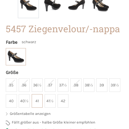
5457 Ziegenvelour/-nappa
Farbe
schwarz
Größe
35
36
36½
37
37½
38
38½
39
39½
40
40½
41
41½
42
Größentabelle anzeigen
Fällt größer aus - halbe Größe kleiner empfohlen