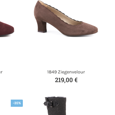
ur
1849 Ziegenvelour
219,00 €
-35%