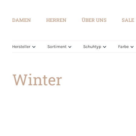
springen
Zur Hauptnavigation springen
DAMEN
HERREN
ÜBER UNS
SALE
Hersteller
Sortiment
Schuhtyp
Farbe
Winter