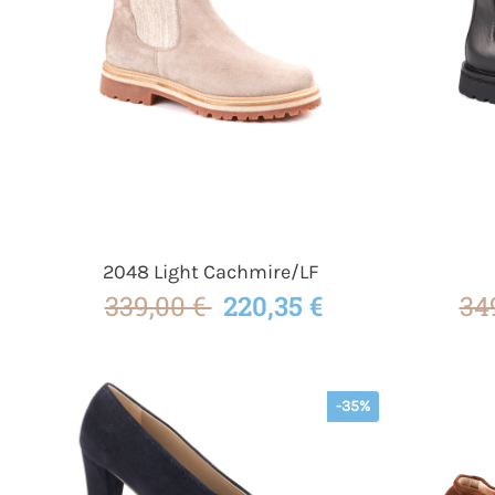
2048 Light Cachmire/LF
339,00 €
220,35 €
34
-35%