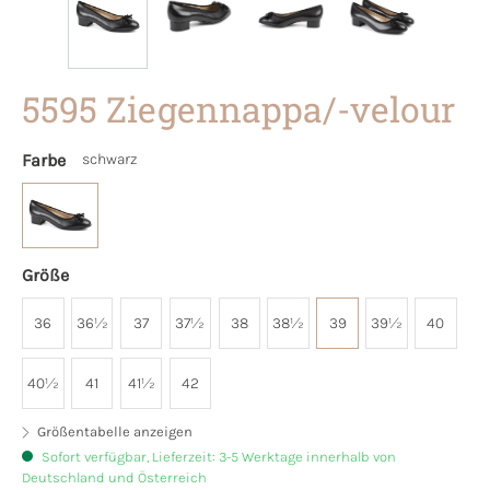
5595 Ziegennappa/-velour
Farbe
schwarz
Größe
36
36½
37
37½
38
38½
39
39½
40
40½
41
41½
42
Größentabelle anzeigen
Sofort verfügbar, Lieferzeit: 3-5 Werktage innerhalb von
Deutschland und Österreich