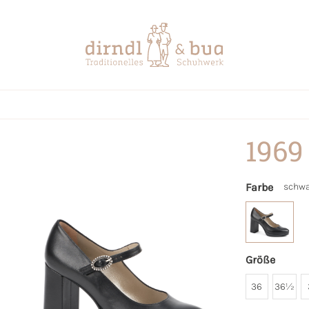
1969
Farbe
schwa
Größe
36
36½