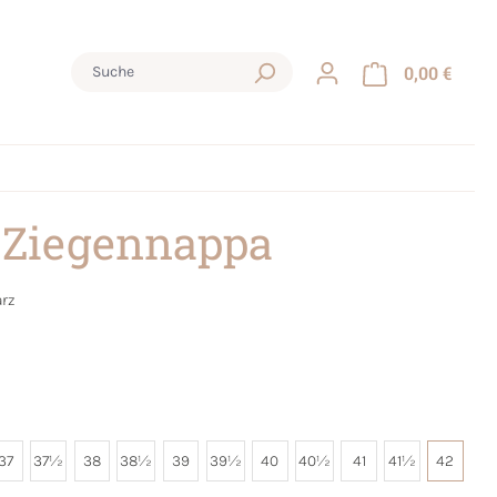
0,00 €
 Ziegennappa
rz
37
37½
38
38½
39
39½
40
40½
41
41½
42