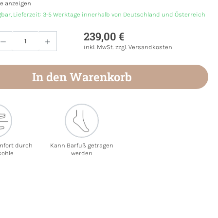
e anzeigen
gbar, Lieferzeit: 3-5 Werktage innerhalb von Deutschland und Österreich
239,00 €
Anzahl: Gib den gewünschten Wert ein oder
inkl. MwSt. zzgl. Versandkosten
In den Warenkorb
mfort durch
Kann Barfuß getragen
sohle
werden