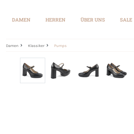
springen
Zur Hauptnavigation springen
DAMEN
HERREN
ÜBER UNS
SALE
Damen
Klassiker
Pumps
Bildergalerie überspringen