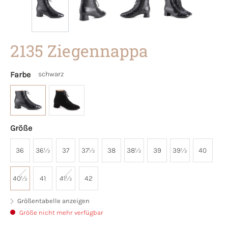
2135 Ziegennappa
Farbe
schwarz
Größe
36
36½
37
37½
38
38½
39
39½
40
40½
41
41½
42
Größentabelle anzeigen
Größe nicht mehr verfügbar