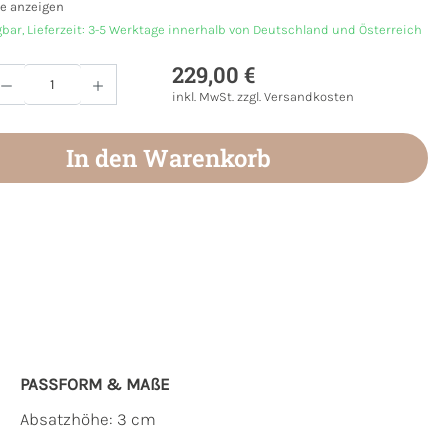
e anzeigen
gbar, Lieferzeit: 3-5 Werktage innerhalb von Deutschland und Österreich
229,00 €
Anzahl: Gib den gewünschten Wert ein oder
inkl. MwSt. zzgl. Versandkosten
In den Warenkorb
PASSFORM & MAẞE
Absatzhöhe: 3 cm