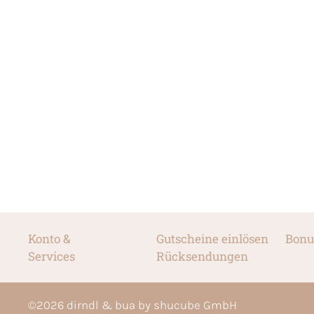
Konto &
Gutscheine einlösen
Bonu
Services
Rücksendungen
©
2026
dirndl & bua by shucube GmbH