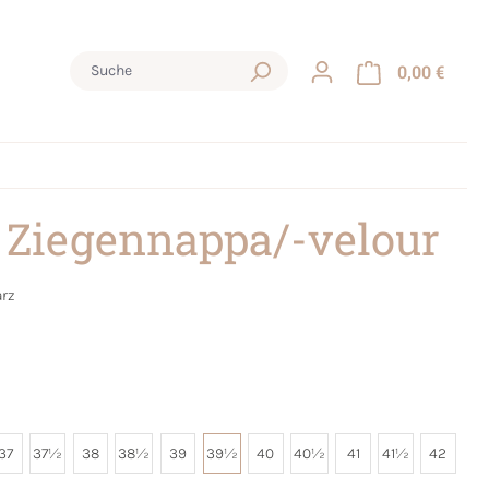
0,00 €
 Ziegennappa/-velour
rz
37
37½
38
38½
39
39½
40
40½
41
41½
42