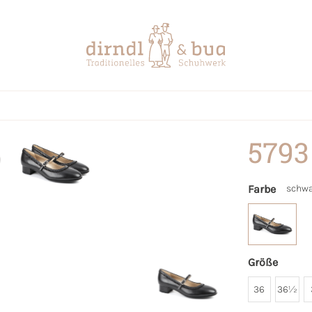
5793
Farbe
schwa
Größe
36
36½