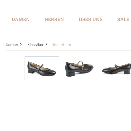
springen
Zur Hauptnavigation springen
DAMEN
HERREN
ÜBER UNS
SALE
Damen
Klassiker
Ballerinen
Bildergalerie überspringen