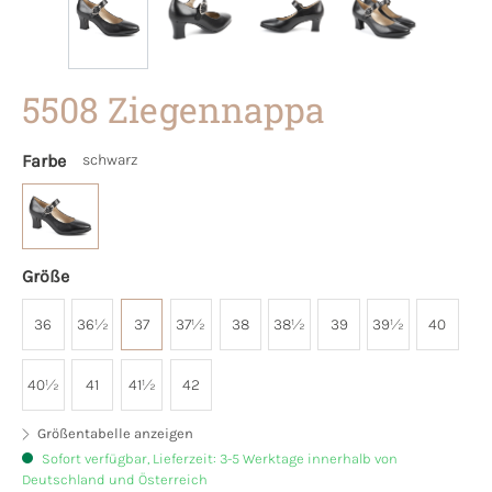
5508 Ziegennappa
Farbe
schwarz
Größe
36
36½
37
37½
38
38½
39
39½
40
40½
41
41½
42
Größentabelle anzeigen
Sofort verfügbar, Lieferzeit: 3-5 Werktage innerhalb von
Deutschland und Österreich