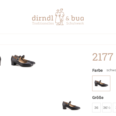
2177
Farbe
schwa
Größe
36
36½