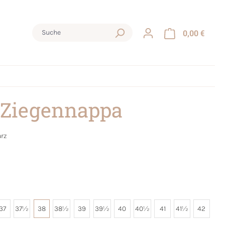
0,00 €
 Ziegennappa
rz
37
37½
38
38½
39
39½
40
40½
41
41½
42