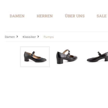
springen
Zur Hauptnavigation springen
DAMEN
HERREN
ÜBER UNS
SALE
Damen
Klassiker
Pumps
Bildergalerie überspringen