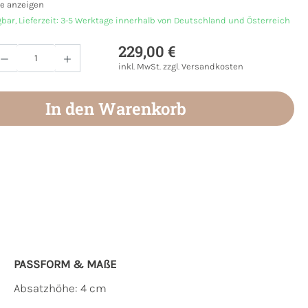
e anzeigen
gbar, Lieferzeit: 3-5 Werktage innerhalb von Deutschland und Österreich
229,00 €
Anzahl: Gib den gewünschten Wert ein oder
inkl. MwSt. zzgl. Versandkosten
In den Warenkorb
PASSFORM & MAẞE
Absatzhöhe: 4 cm