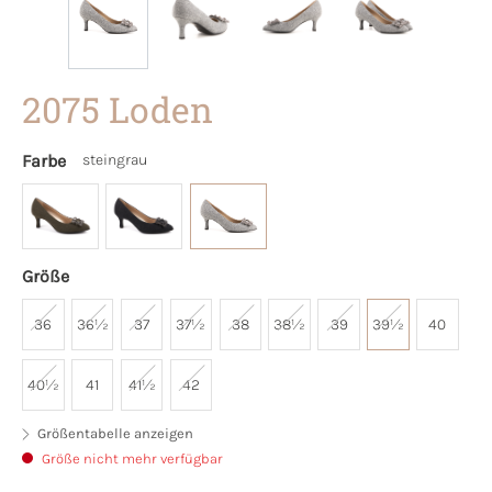
2075 Loden
Farbe
steingrau
Größe
36
36½
37
37½
38
38½
39
39½
40
40½
41
41½
42
Größentabelle anzeigen
Größe nicht mehr verfügbar