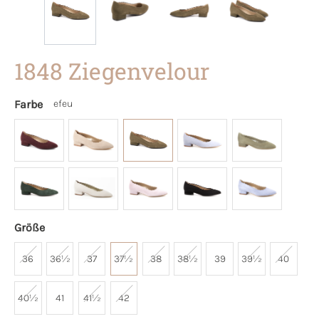
1848 Ziegenvelour
Farbe
efeu
Größe
36
36½
37
37½
38
38½
39
39½
40
40½
41
41½
42