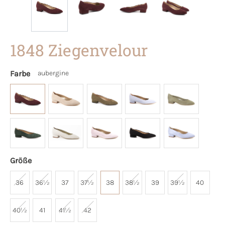
1848 Ziegenvelour
Farbe
aubergine
Größe
36
36½
37
37½
38
38½
39
39½
40
40½
41
41½
42