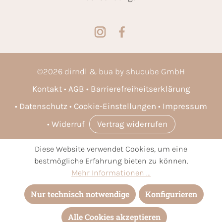
©
2026
dirndl & bua by shucube GmbH
Kontakt
AGB
Barrierefreiheitserklärung
Datenschutz
Cookie-Einstellungen
Impressum
Widerruf
Vertrag widerrufen
Diese Website verwendet Cookies, um eine
* Alle Preise inkl. gesetzl. Mehrwertsteuer zzgl.
Versandkosten
bestmögliche Erfahrung bieten zu können.
und ggf. Nachnahmegebühren, wenn nicht anders angegeben.
Mehr Informationen ...
Nur technisch notwendige
Konfigurieren
Alle Cookies akzeptieren