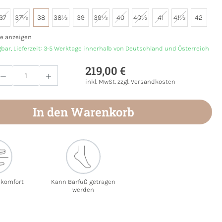
37
37½
38
38½
39
39½
40
40½
41
41½
42
e anzeigen
gbar, Lieferzeit: 3-5 Werktage innerhalb von Deutschland und Österreich
219,00 €
Anzahl: Gib den gewünschten Wert ein oder
inkl. MwSt. zzgl. Versandkosten
In den Warenkorb
ekomfort
Kann Barfuß getragen
werden