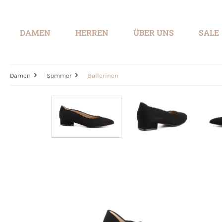
springen
Zur Hauptnavigation springen
DAMEN
HERREN
ÜBER UNS
SALE
Damen
Sommer
Ballerinen
Bildergalerie überspringen