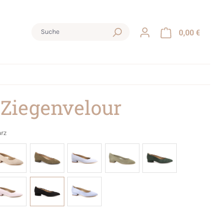
0,00 €
 Ziegenvelour
rz