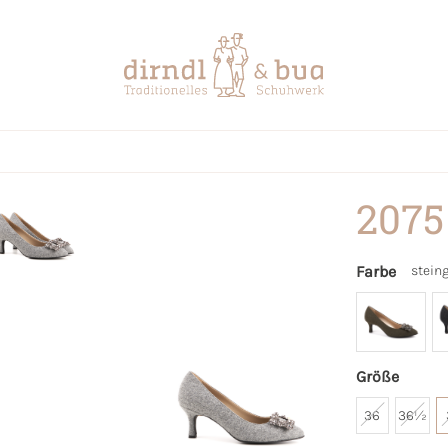
2075
Farbe
stein
Größe
36
36½