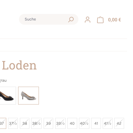
0,00 €
 Loden
grau
37
37½
38
38½
39
39½
40
40½
41
41½
42