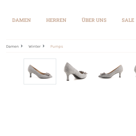
springen
Zur Hauptnavigation springen
DAMEN
HERREN
ÜBER UNS
SALE
Damen
Winter
Pumps
Bildergalerie überspringen