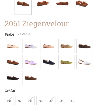
2061 Ziegenvelour
Farbe
kastanie
Größe
36
37
38
39
40
41
42