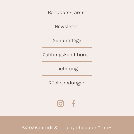
Bonusprogramm
Newsletter
Schuhpflege
Zahlungskonditionen
Lieferung
Rücksendungen
©
2026
dirndl & bua by shucube GmbH