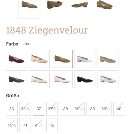
1848 Ziegenvelour
Farbe
efeu
Größe
36
36½
37
37½
38
38½
39
39½
40
40½
41
41½
42