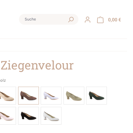
0,00 €
 Ziegenvelour
olz