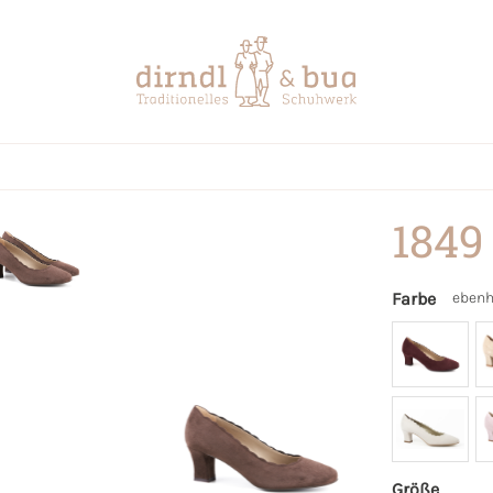
1849
Farbe
ebenh
Größe