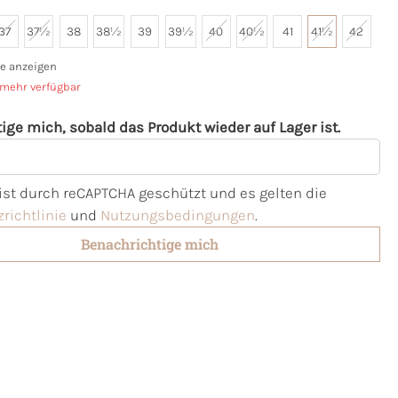
37
37½
38
38½
39
39½
40
40½
41
41½
42
e anzeigen
 mehr verfügbar
ige mich, sobald das Produkt wieder auf Lager ist.
l
 ist durch reCAPTCHA geschützt und es gelten die
richtlinie
und
Nutzungsbedingungen
.
Benachrichtige mich