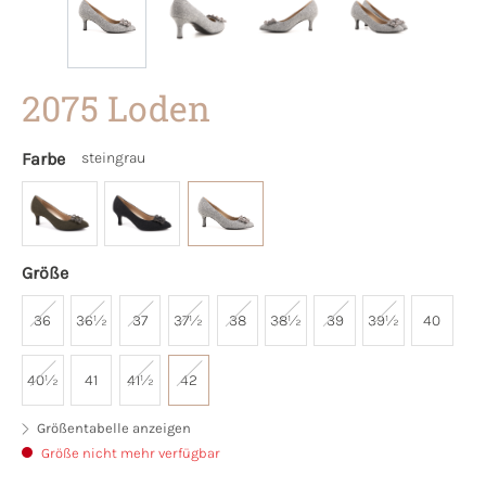
2075 Loden
Farbe
steingrau
Größe
36
36½
37
37½
38
38½
39
39½
40
40½
41
41½
42
Größentabelle anzeigen
Größe nicht mehr verfügbar