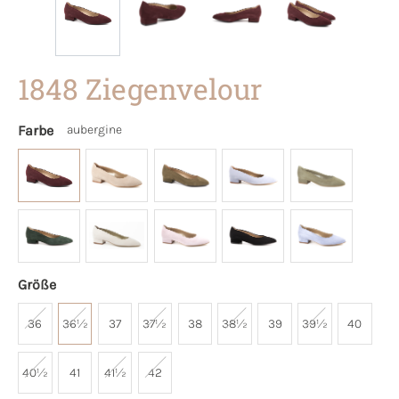
1848 Ziegenvelour
Farbe
aubergine
Größe
36
36½
37
37½
38
38½
39
39½
40
40½
41
41½
42