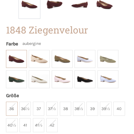
1848 Ziegenvelour
Farbe
aubergine
Größe
36
36½
37
37½
38
38½
39
39½
40
40½
41
41½
42