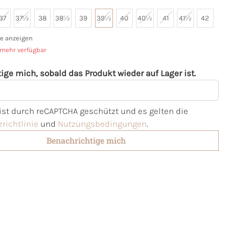
37
37½
38
38½
39
39½
40
40½
41
41½
42
e anzeigen
 mehr verfügbar
ige mich, sobald das Produkt wieder auf Lager ist.
l
 ist durch reCAPTCHA geschützt und es gelten die
richtlinie
und
Nutzungsbedingungen
.
Benachrichtige mich