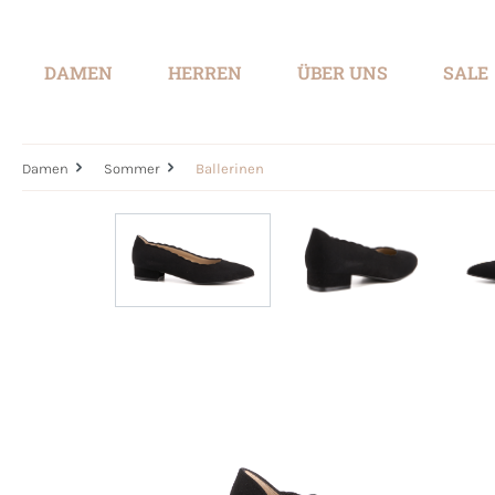
springen
Zur Hauptnavigation springen
DAMEN
HERREN
ÜBER UNS
SALE
Damen
Sommer
Ballerinen
Bildergalerie überspringen