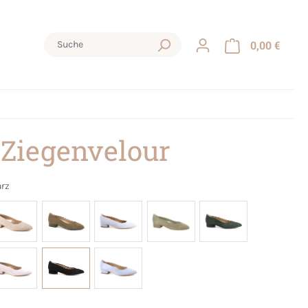
0,00 €
 Ziegenvelour
rz