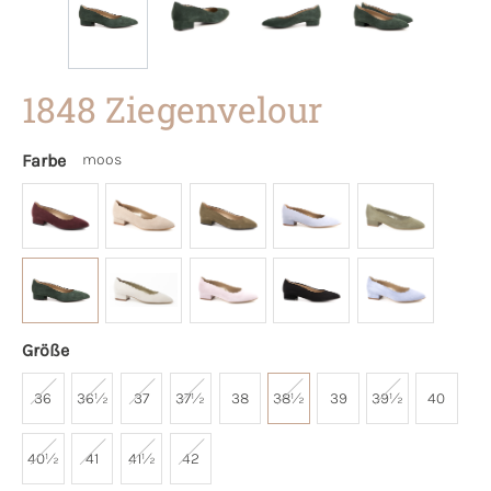
1848 Ziegenvelour
Farbe
moos
Größe
36
36½
37
37½
38
38½
39
39½
40
40½
41
41½
42