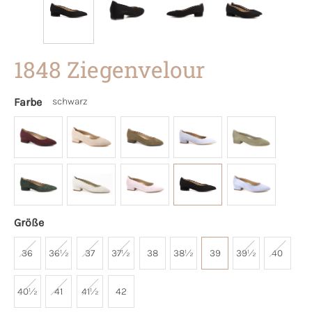
1848 Ziegenvelour
Farbe
schwarz
Größe
36
36½
37
37½
38
38½
39
39½
40
40½
41
41½
42