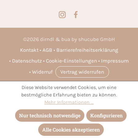
©
2026
dirndl & bua by shucube GmbH
Kontakt
AGB
Barrierefreiheitserklärung
Datenschutz
Cookie-Einstellungen
Impressum
Widerruf
Vertrag widerrufen
Diese Website verwendet Cookies, um eine
* Alle Preise inkl. gesetzl. Mehrwertsteuer zzgl.
Versandkosten
bestmögliche Erfahrung bieten zu können.
und ggf. Nachnahmegebühren, wenn nicht anders angegeben.
Mehr Informationen ...
Nur technisch notwendige
Konfigurieren
Alle Cookies akzeptieren