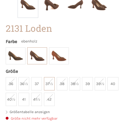
2131 Loden
Farbe
ebenholz
Größe
36
36½
37
37½
38
38½
39
39½
40
40½
41
41½
42
Größentabelle anzeigen
Größe nicht mehr verfügbar